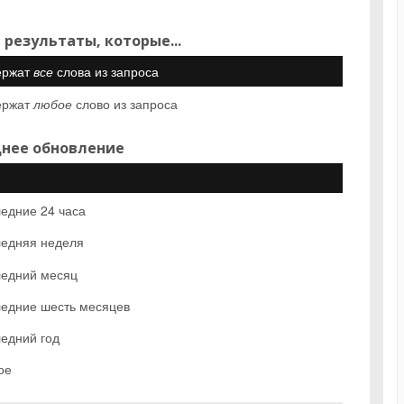
 результаты, которые...
ержат
все
слова из запроса
ержат
любое
слово из запроса
нее обновление
едние 24 часа
едняя неделя
едний месяц
едние шесть месяцев
едний год
ое