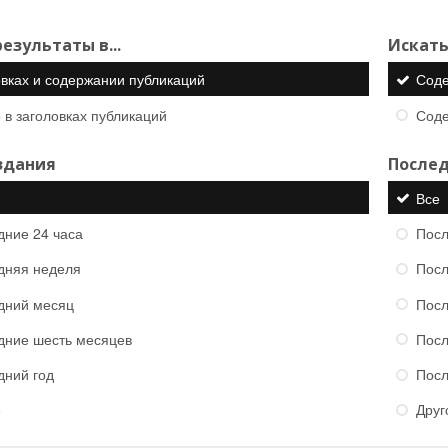
езультаты в...
Искать
овках и содержании публикаций
Сод
 в заголовках публикаций
Сод
здания
Послед
Все
дние 24 часа
Посл
дняя неделя
Посл
дний месяц
Посл
дние шесть месяцев
Посл
дний год
Посл
е
Друг