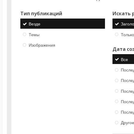
Тип публикаций
Искать р
Везде
Загол
Темы
Только
Изображения
Дата со
Все
После
После
После
После
После
Друго