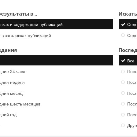
езультаты в...
Искать
овках и содержании публикаций
Сод
 в заголовках публикаций
Сод
здания
Послед
Все
дние 24 часа
Посл
дняя неделя
Посл
дний месяц
Посл
дние шесть месяцев
Посл
дний год
Посл
е
Друг