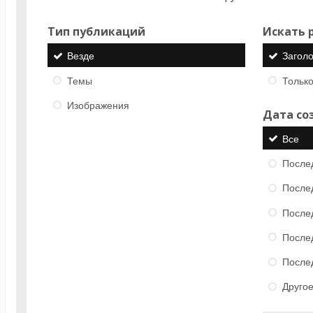
Тип публикаций
Искать р
Везде
Загол
Темы
Только
Изображения
Дата со
Все
После
После
После
После
После
Друго