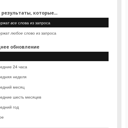
 результаты, которые...
ержат
все
слова из запроса
ержат
любое
слово из запроса
нее обновление
едние 24 часа
едняя неделя
едний месяц
едние шесть месяцев
едний год
ое