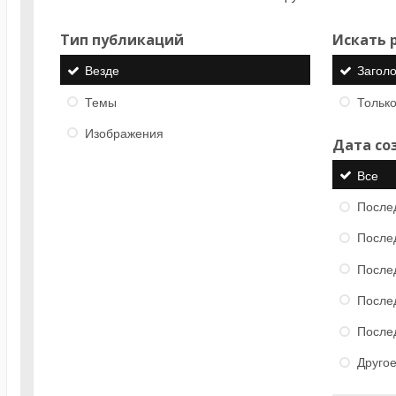
Тип публикаций
Искать р
Везде
Загол
Темы
Только
Изображения
Дата со
Все
После
После
После
После
После
Друго