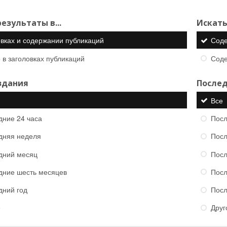
езультаты в...
Искать
овках и содержании публикаций
Сод
 в заголовках публикаций
Сод
здания
Послед
Все
дние 24 часа
Посл
дняя неделя
Посл
дний месяц
Посл
дние шесть месяцев
Посл
дний год
Посл
е
Друг