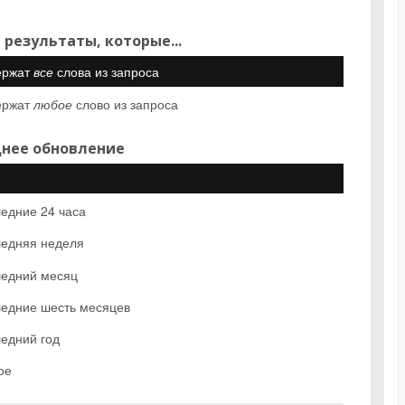
 результаты, которые...
ержат
все
слова из запроса
ержат
любое
слово из запроса
нее обновление
едние 24 часа
едняя неделя
едний месяц
едние шесть месяцев
едний год
ое