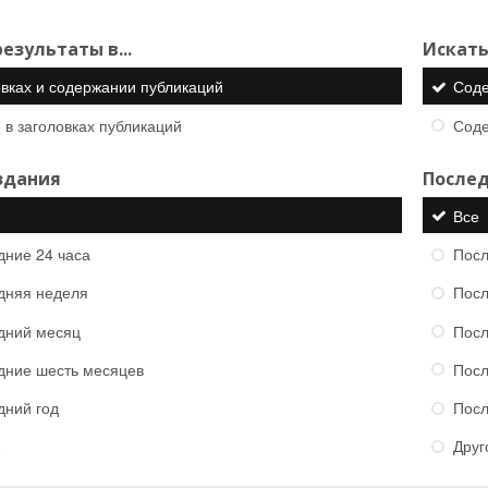
езультаты в...
Искать
овках и содержании публикаций
Сод
 в заголовках публикаций
Сод
здания
Послед
Все
дние 24 часа
Посл
дняя неделя
Посл
дний месяц
Посл
дние шесть месяцев
Посл
дний год
Посл
е
Друг