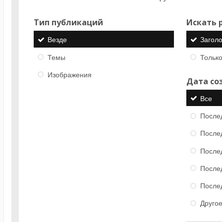
Тип публикаций
Искать р
Везде
Загол
Темы
Только
Изображения
Дата со
Все
После
После
После
После
После
Друго