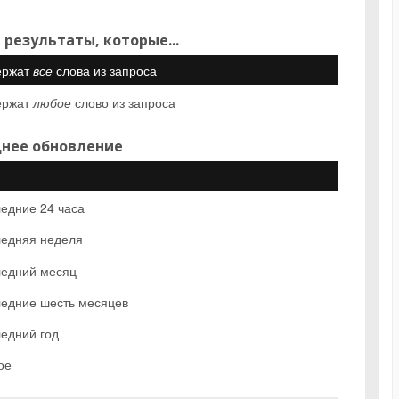
 результаты, которые...
ержат
все
слова из запроса
ержат
любое
слово из запроса
нее обновление
едние 24 часа
едняя неделя
едний месяц
едние шесть месяцев
едний год
ое