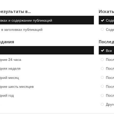
езультаты в...
Искать
овках и содержании публикаций
Сод
 в заголовках публикаций
Сод
здания
Послед
Все
дние 24 часа
Посл
дняя неделя
Посл
дний месяц
Посл
дние шесть месяцев
Посл
дний год
Посл
е
Друг