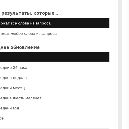
 результаты, которые...
ержат
все
слова из запроса
ержат
любое
слово из запроса
нее обновление
едние 24 часа
едняя неделя
едний месяц
едние шесть месяцев
едний год
ое