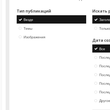
Тип публикаций
Искать р
Везде
Загол
Темы
Только
Изображения
Дата со
Все
После
После
После
После
После
Друго