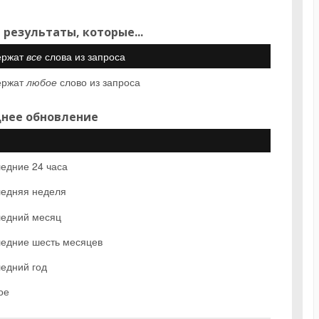
 результаты, которые...
ержат
все
слова из запроса
ержат
любое
слово из запроса
нее обновление
едние 24 часа
едняя неделя
едний месяц
едние шесть месяцев
едний год
ое