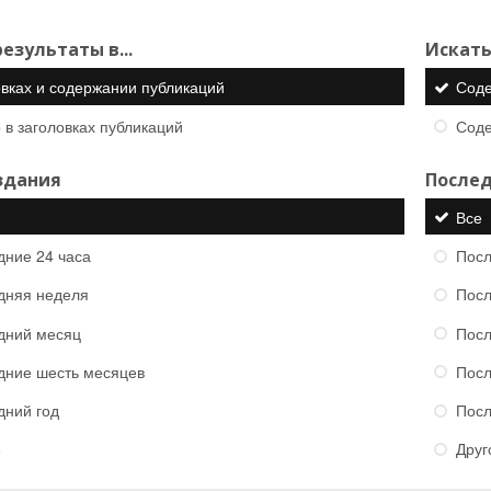
езультаты в...
Искать
овках и содержании публикаций
Сод
 в заголовках публикаций
Сод
здания
Послед
Все
дние 24 часа
Посл
дняя неделя
Посл
дний месяц
Посл
дние шесть месяцев
Посл
дний год
Посл
е
Друг