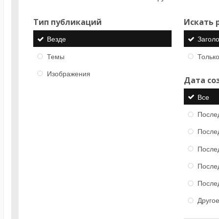
Тип публикаций
Искать р
Везде
Загол
Темы
Только
Изображения
Дата со
Все
После
После
После
После
После
Друго