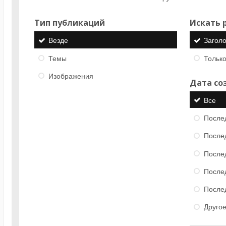
Тип публикаций
Искать р
Везде
Загол
Темы
Только
Изображения
Дата со
Все
После
После
После
После
После
Друго