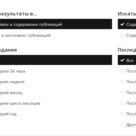
езультаты в...
Искать
овках и содержании публикаций
Сод
 в заголовках публикаций
Сод
здания
Послед
Все
дние 24 часа
Посл
дняя неделя
Посл
дний месяц
Посл
дние шесть месяцев
Посл
дний год
Посл
е
Друг