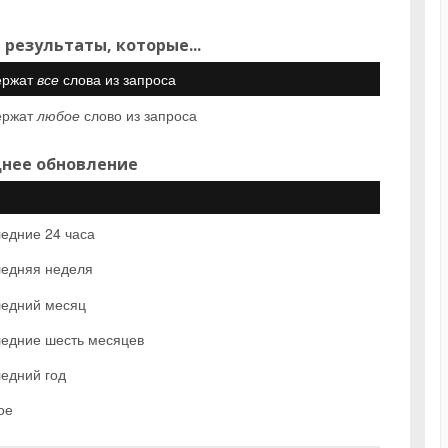
 результаты, которые...
ержат
все
слова из запроса
ержат
любое
слово из запроса
нее обновление
едние 24 часа
едняя неделя
едний месяц
едние шесть месяцев
едний год
ое