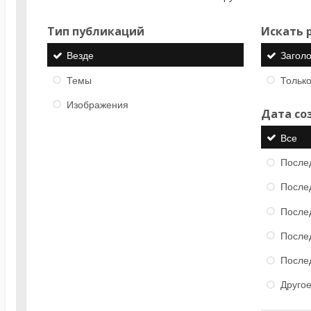
Тип публикаций
Искать р
Везде
Загол
Темы
Только
Изображения
Дата со
Все
После
После
После
После
После
Друго