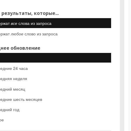
 результаты, которые...
ержат
все
слова из запроса
ержат
любое
слово из запроса
нее обновление
едние 24 часа
едняя неделя
едний месяц
едние шесть месяцев
едний год
ое