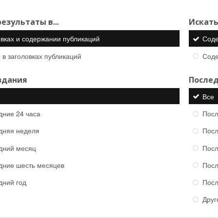
езультаты в...
Искать
овках и содержании публикаций
Сод
 в заголовках публикаций
Сод
здания
Послед
Все
дние 24 часа
Посл
дняя неделя
Посл
дний месяц
Посл
дние шесть месяцев
Посл
дний год
Посл
е
Друг