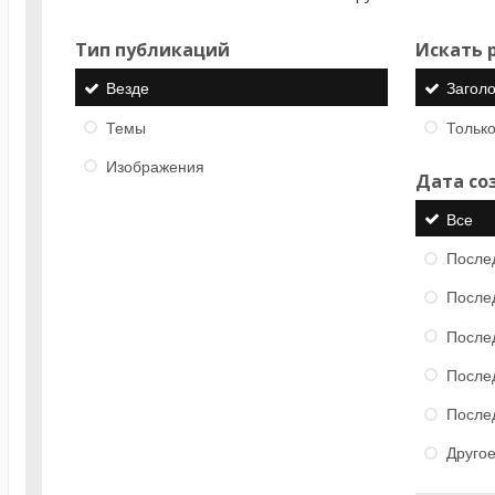
Тип публикаций
Искать р
Везде
Загол
Темы
Только
Изображения
Дата со
Все
После
После
После
После
После
Друго