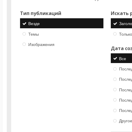
Тип публикаций
Искать р
Везде
Загол
Темы
Только
Изображения
Дата со
Все
После
После
После
После
После
Друго