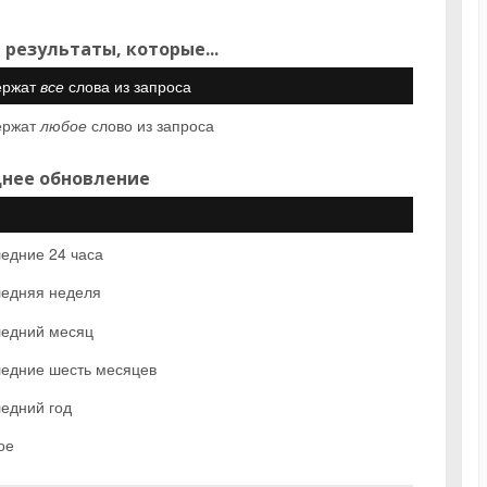
 результаты, которые...
ержат
все
слова из запроса
ержат
любое
слово из запроса
нее обновление
едние 24 часа
едняя неделя
едний месяц
едние шесть месяцев
едний год
ое