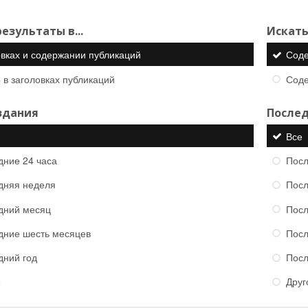
езультаты в...
Искать
овках и содержании публикаций
Сод
 в заголовках публикаций
Сод
здания
Послед
Все
дние 24 часа
Посл
дняя неделя
Посл
дний месяц
Посл
дние шесть месяцев
Посл
дний год
Посл
е
Друг