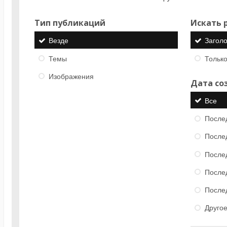
Тип публикаций
Искать р
Везде
Загол
Темы
Только
Изображения
Дата со
Все
После
После
После
После
После
Друго