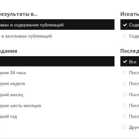
езультаты в...
Искать
овках и содержании публикаций
Сод
 в заголовках публикаций
Сод
здания
Послед
Все
дние 24 часа
Посл
дняя неделя
Посл
дний месяц
Посл
дние шесть месяцев
Посл
дний год
Посл
е
Друг