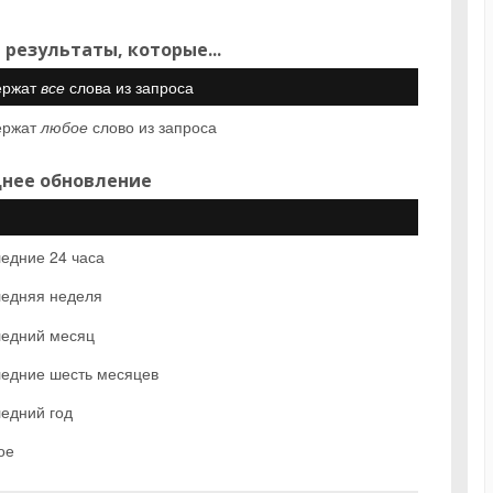
 результаты, которые...
ержат
все
слова из запроса
ержат
любое
слово из запроса
нее обновление
едние 24 часа
едняя неделя
едний месяц
едние шесть месяцев
едний год
ое