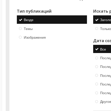
Тип публикаций
Искать р
Везде
Загол
Темы
Только
Изображения
Дата со
Все
После
После
После
После
После
Друго