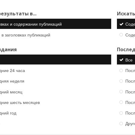
езультаты в...
Искать
овках и содержании публикаций
Сод
 в заголовках публикаций
Сод
здания
Послед
Все
дние 24 часа
Посл
дняя неделя
Посл
дний месяц
Посл
дние шесть месяцев
Посл
дний год
Посл
е
Друг