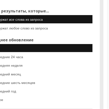
 результаты, которые...
ержат
все
слова из запроса
ержат
любое
слово из запроса
нее обновление
едние 24 часа
едняя неделя
едний месяц
едние шесть месяцев
едний год
ое