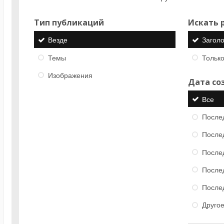
Тип публикаций
Искать р
Везде
Загол
Темы
Только
Изображения
Дата со
Все
После
После
После
После
После
Друго