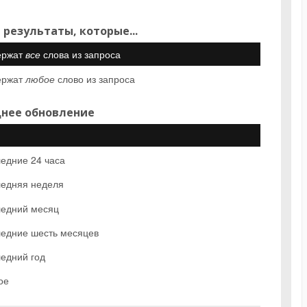
 результаты, которые...
ержат
все
слова из запроса
ержат
любое
слово из запроса
нее обновление
едние 24 часа
едняя неделя
едний месяц
едние шесть месяцев
едний год
ое