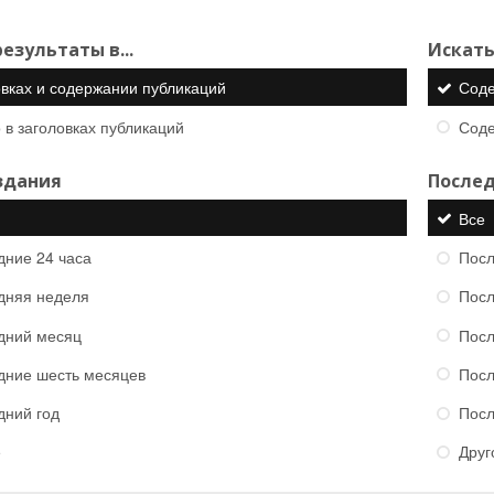
езультаты в...
Искать
овках и содержании публикаций
Сод
 в заголовках публикаций
Сод
здания
Послед
Все
дние 24 часа
Посл
дняя неделя
Посл
дний месяц
Посл
дние шесть месяцев
Посл
дний год
Посл
е
Друг