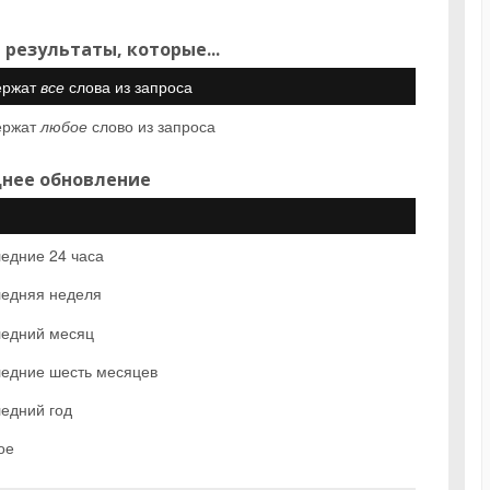
 результаты, которые...
ержат
все
слова из запроса
ержат
любое
слово из запроса
нее обновление
едние 24 часа
едняя неделя
едний месяц
едние шесть месяцев
едний год
ое