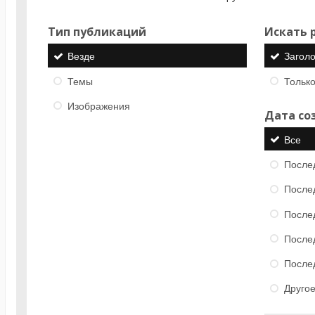
Тип публикаций
Искать р
Везде
Загол
Темы
Только
Изображения
Дата со
Все
После
После
После
После
После
Друго