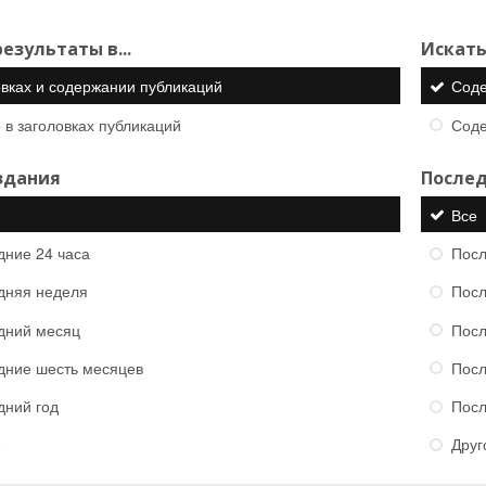
езультаты в...
Искать
овках и содержании публикаций
Сод
 в заголовках публикаций
Сод
здания
Послед
Все
дние 24 часа
Посл
дняя неделя
Посл
дний месяц
Посл
дние шесть месяцев
Посл
дний год
Посл
е
Друг