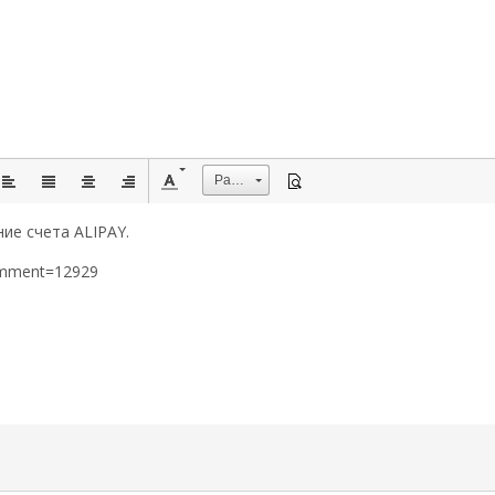
Размер
ие счета ALIPAY.
omment=12929