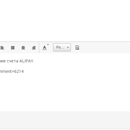
Размер
ие счета ALIPAY.
omment=6214