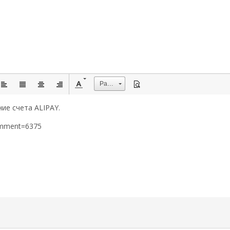
Размер
ие счета ALIPAY.
omment=6375