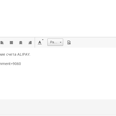
Размер
ие счета ALIPAY.
omment=9060