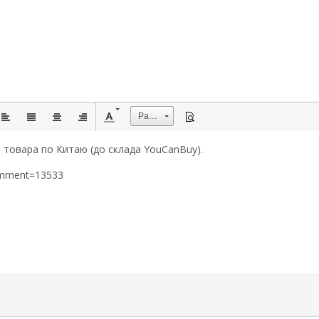
Размер
 товара по Китаю (до склада YouCanBuy).
omment=13533