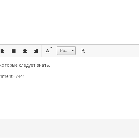
Размер
которые следует знать.
omment=7441