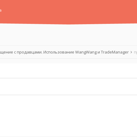
а
щение с продавцами. Использование WangWang и TradeManager
п