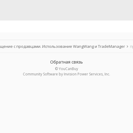
щение с продавцами. Использование WangWang и TradeManager
п
Обратная связь
© YouCanBuy
Community Software by Invision Power Services, Inc.