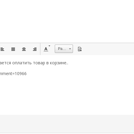
Размер
ется оплатить товар в корзине..
omment=10966