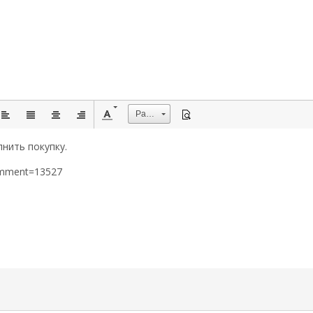
Размер
нить покупку.
omment=13527