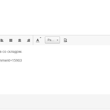
Размер
 со складом.
omment=15903