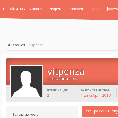
Перейти на YouCanBuy
Форум
Галерея
Правила форум
Главная
vitpenza
vitpenza
Пользователи
ПУБЛИКАЦИИ
ЗАРЕГИСТРИРОВАН
2
4 декабря, 2013
Изображения, опу
Вся активность