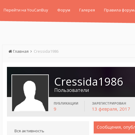
Перейти на YouCanBuy
Форум
Галерея
Правила форум
Главная
Cressida1986
Cressida1986
Пользователи
ПУБЛИКАЦИИ
ЗАРЕГИСТРИРОВАН
9
13 февраля, 2017
Сообщения, опубл
Вся активность