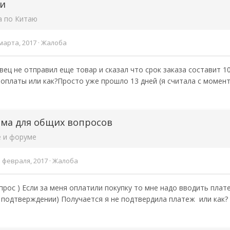
ки
а по Китаю
марта, 2017
·
Жалоба
ец не отправил еще товар и сказал что срок заказа составит 10
 оплаты или как?Просто уже прошло 13 дней (я считала с момен
ма для общих вопросов
е и форуме
3 февраля, 2017
·
Жалоба
прос ) Если за меня оплатили покупку то мне надо вводить пла
 подтверждении) Получается я не подтвердила платеж или как?