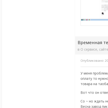
Временная те
в
О сервисе, сайт
Опубликовано:
2
У меня проблема
оплату то нужно
товара на таоба
Вот что он отве
Со ~ но ждать н
Весна завод пик