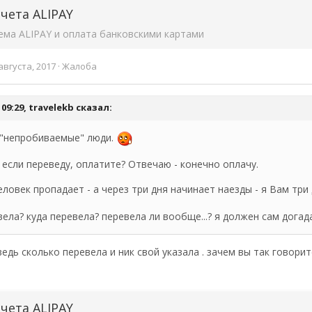
чета ALIPAY
ема ALIPAY и оплата банковскими картами
августа, 2017
·
Жалоба
 09:29,
travelekb
сказал:
 "непробиваемые" люди.
если переведу, оплатите? Отвечаю - конечно оплачу.
ловек пропадает - а через три дня начинает наезды - я Вам три
ела? куда перевела? перевела ли вообще...? я должен сам догада
ведь сколько перевела и ник свой указала . зачем вы так говорит
чета ALIPAY