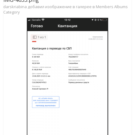
darskriabina добавил изображение в галерее в
Members Albums
Category