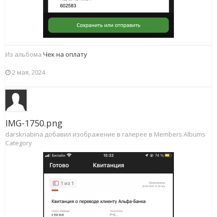
Из альбома
Чек на оплату
2 мая, 2024
IMG-1750.png
darskriabina добавил изображение в галерее в
Members Albums
Category