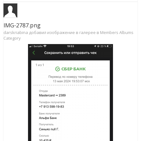
IMG-2787.png
darskriabina добавил изображение в галерее в
Members Albums
Category