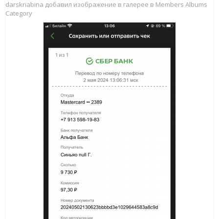
darskriabina добавил изображение в галерее в
Members Albums
Category