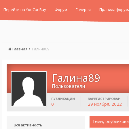
Перейти на YouCanBuy
Форум
Галерея
Правила форум
Главная
Галина89
Галина89
Пользователи
ПУБЛИКАЦИИ
ЗАРЕГИСТРИРОВАН
0
29 ноября, 2022
Темы, опубликова
Вся активность