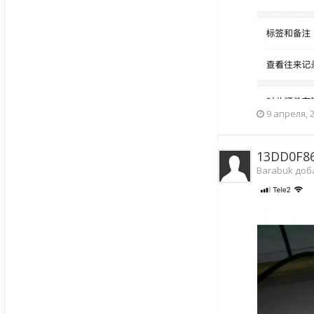
9 апреля, 
13DD0F86
Barabuk доб