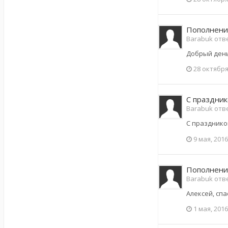
Пополнени
Barabuk отве
Добрый день!
28 октября
С праздник
Barabuk отве
С празднико
9 мая, 2016
Пополнени
Barabuk отве
Алексей, спа
1 мая, 2016