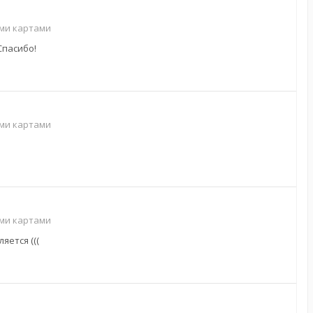
ими картами
Спасибо!
ими картами
ими картами
яется (((