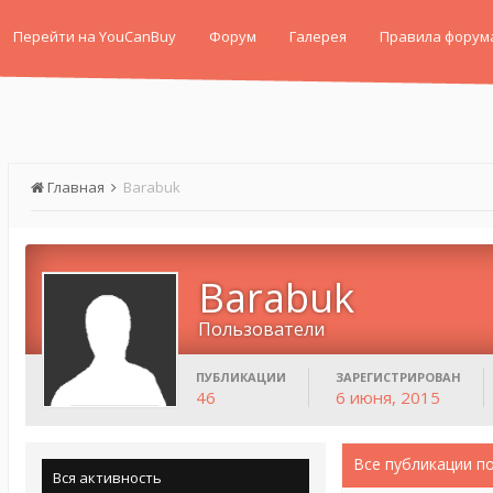
Перейти на YouCanBuy
Форум
Галерея
Правила форум
Главная
Barabuk
Barabuk
Пользователи
ПУБЛИКАЦИИ
ЗАРЕГИСТРИРОВАН
46
6 июня, 2015
Все публикации п
Вся активность