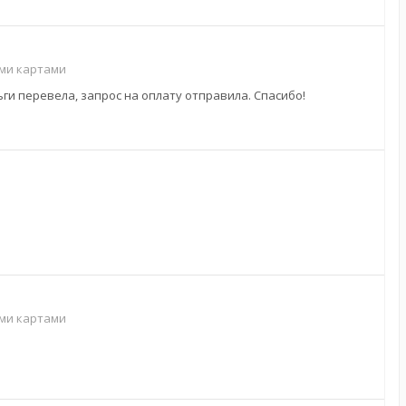
ими картами
ьги перевела, запрос на оплату отправила. Спасибо!
ими картами