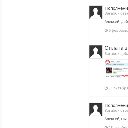
Пополнени
Barabuk отве
Алексей, до
6 февраля,
Оплата з
Barabuk доб
31 октября
Пополнени
Barabuk отве
Алексей, спа
28 октября