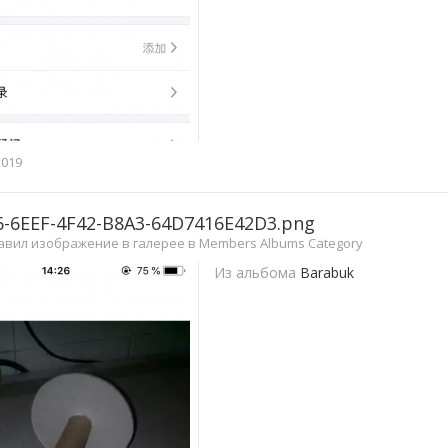
2019
-6EEF-4F42-B8A3-64D7416E42D3.png
авил изображение в галерее в
Members Albums Category
Из альбома
Barabuk