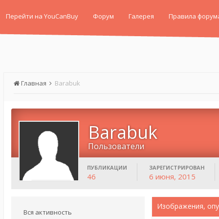
Перейти на YouCanBuy
Форум
Галерея
Правила форум
Главная
Barabuk
Barabuk
Пользователи
ПУБЛИКАЦИИ
ЗАРЕГИСТРИРОВАН
46
6 июня, 2015
Изображения, опу
Вся активность