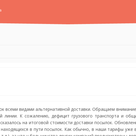
а
ок всеми видами альтернативной доставки. Обращаем внимание,
 линии. К сожалению, дефицит грузового транспорта и общ
 сказалось на итоговой стоимости доставки посылок. Обновле
и находящихся в пути посылок. Как обычно, в наши тарифы уже
и т.д.), за что у большинства других компаний предусмотрены до