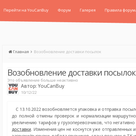
Перейти на YouCanBuy
Форум
Галерея
Правила форум
Главная
Возобновление доставки посылок
Возобновление доставки посылок
Это объявление больше неактивно
Автор:
YouCanBuy
10/12/22
С 13.10.2022 возобновляется упаковка и отправка посыл
до полной отмены проверок и нормализации маршрутной
увеличению тарифов у грузоперевозчиков, что негативно
доставки
. Изменения цен не коснутся уже отправленных 
загрузки/выгрузки, работа грузчиков, сдача посылок в ТК 