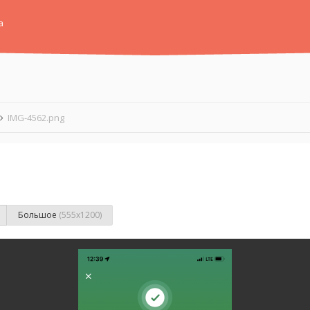
а
IMG-4562.png
Большое
(555x1200)