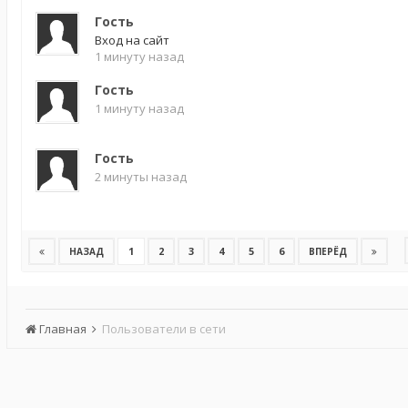
Гость
Вход на сайт
1 минуту назад
Гость
1 минуту назад
Гость
2 минуты назад
1
2
3
4
5
6
НАЗАД
ВПЕРЁД
Главная
Пользователи в сети