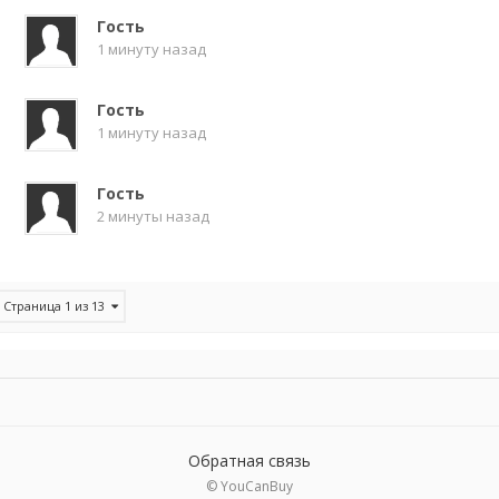
Гость
1 минуту назад
Гость
1 минуту назад
Гость
2 минуты назад
Страница 1 из 13
Обратная связь
© YouCanBuy