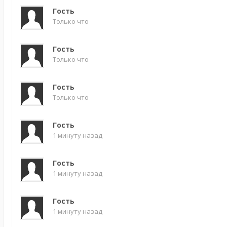
Гость
Только что
Гость
Только что
Гость
Только что
Гость
1 минуту назад
Гость
1 минуту назад
Гость
1 минуту назад