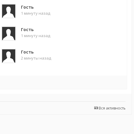
Гость
1 минуту назад
Гость
1 минуту назад
Гость
2 минуты назад
Вся активность