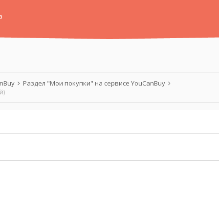
а
anBuy
Раздел "Мои покупки" на сервисе YouCanBuy
й)