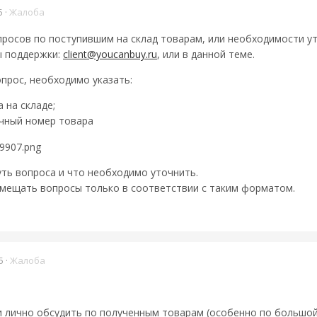
5
·
Жалоба
просов по поступившим на склад товарам, или необходимости уто
бы поддержки:
client@youcanbuy.ru
, или в данной теме.
опрос, необходимо указать:
 на складе;
ачный номер товара
уть вопроса и что необходимо уточнить.
змещать вопросы только в соответствии с таким форматом.
5
·
Жалоба
и лично обсудить по полученным товарам (особенно по большо