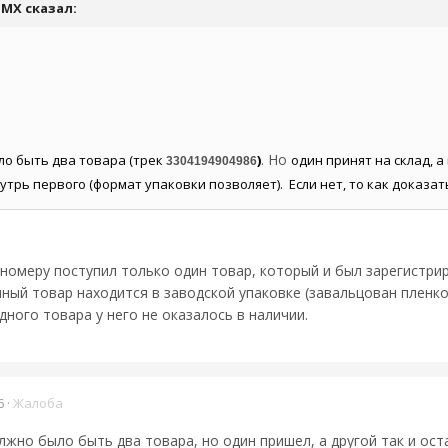
MMX
сказал:
. Но
ло быть два товара (трек
)
один принят на склад, а
3304194904986
утрь первого (формат упаковки позволяет). Если нет, то как доказа
-номеру поступил только один товар, который и был зарегистри
нный товар находится в заводской упаковке (завальцован пленко
ного товара у него не оказалось в наличии.
6
·
Жалоба
лжно было быть два товара, но один пришел, а другой так и ос