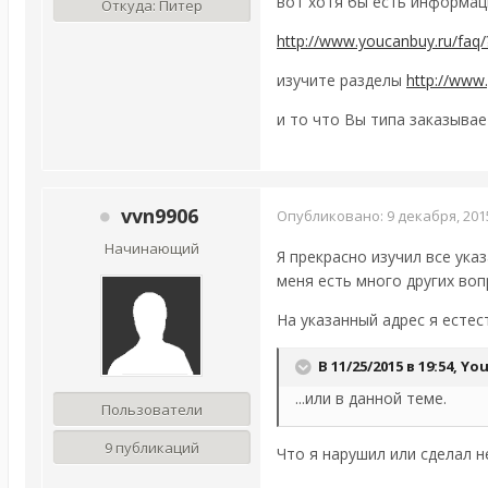
вот хотя бы есть информаци
Откуда:
Питер
http://www.youcanbuy.ru/faq
изучите разделы
http://www.
и то что Вы типа заказывае
vvn9906
Опубликовано:
9 декабря, 201
Начинающий
Я прекрасно изучил все ука
меня есть много других воп
На указанный адрес я естес
В 11/25/2015 в 19:54,
Yo
...или в данной теме.
Пользователи
9 публикаций
Что я нарушил или сделал н