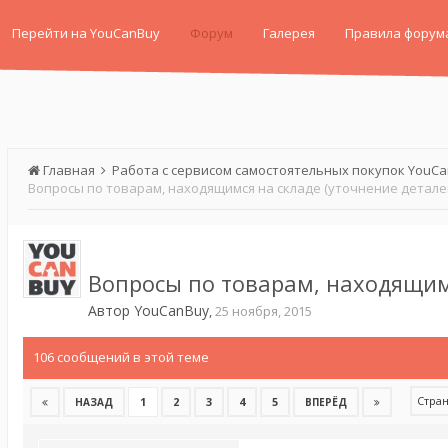
Перейти на YouCanBuy
Форум
Галерея
Правила форум
Главная
Работа с сервисом самостоятельных покупок YouC
Вопросы по товарам, находящимся на складе (уточнение детале
Вопросы по товарам, находящимс
Автор
YouCanBuy
,
25 ноября, 2015
106 сообщений в этой теме
Стран
1
2
3
4
5
НАЗАД
ВПЕРЁД