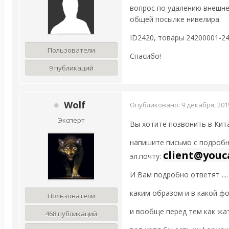
вопрос по удалению внешней
общей посылке нивелира.
ID2420, товары 24200001-2
Пользователи
Спасибо!
9 публикаций
Wolf
Опубликовано:
9 декабря, 201
Эксперт
Вы хотите позвонить в Кит
напишите письмо с подробн
client@youc
эл.почту:
И Вам подробно ответят ....
каким образом и в какой фо
Пользователи
и вообще перед тем как жат
468 публикаций