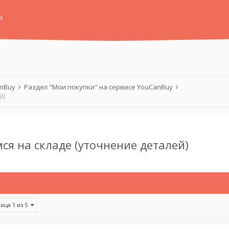
а
anBuy
Раздел "Мои покупки" на сервисе YouCanBuy
й)
я на складе (уточнение деталей)
ица 1 из 5