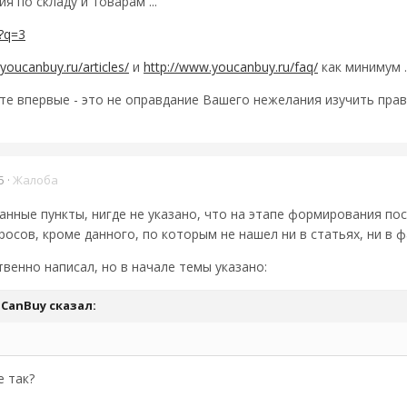
я по складу и товарам ...
/?q=3
youcanbuy.ru/articles/
и
http://www.youcanbuy.ru/faq/
как минимум .
те впервые - это не оправдание Вашего нежелания изучить прави
5
·
Жалоба
занные пункты, нигде не указано, что на этапе формирования по
росов, кроме данного, по которым не нашел ни в статьях, ни в 
твенно написал, но в начале темы указано:
uCanBuy
сказал:
е так?