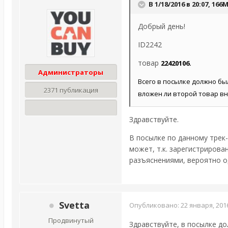
В 1/18/2016 в 20:07,
166
Добрый день!
ID2242
товар
22420106.
Администраторы
Всего в посылке должно бы
2371 публикация
вложен ли второй товар вн
Здравствуйте.
В посылке по данному трек
может, т.к. зарегистрирова
разъяснениями, вероятно од
Svetta
Опубликовано:
22 января, 201
Продвинутый
Здравствуйте, в посылке до