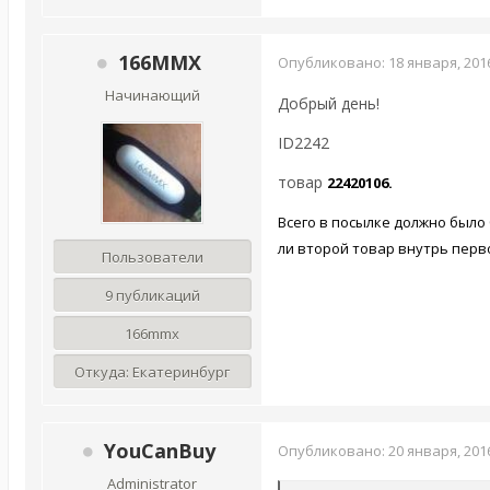
166MMX
Опубликовано:
18 января, 201
Начинающий
Добрый день!
ID2242
товар
22420106.
Всего в посылке должно было
ли второй товар внутрь перво
Пользователи
9 публикаций
166mmx
Откуда:
Екатеринбург
YouCanBuy
Опубликовано:
20 января, 201
Administrator