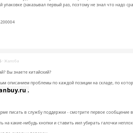
 упаковке (заказывал первый раз, поэтому не знал что надо сраз
4200004
5
·
Жалоба
ай? Вы знаете китайский?
ым описанием проблемы по каждой позиции на складе, по которо
anbuy.ru .
рме писать в службу поддержки - смотрите первое сообщение в д
ь на какие-нибудь кнопки и ставить иил убирать галочки неплохо