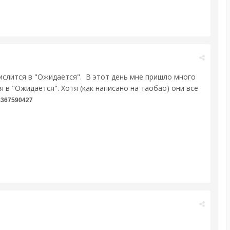
числится в "Ожидается". В этот день мне пришло много
 в "Ожидается". Хотя (как написано на таобао) они все
4367590427