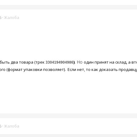
6
·
Жалоба
. Но
 быть два товара (трек
)
один принят на склад, а в
3304194904986
го (формат упаковки позволяет). Если нет, то как доказать продавц
6
·
Жалоба