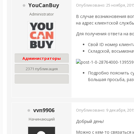
YouCanBuy
Опубликовано:
25 ноября, 201
Administrator
В случае возникновения во
на адрес клиентской служ
Для получения ответа на в
Свой ID номер клиента
Складской, восьмизн
Администраторы
2371 публикация
Подробно пояснить с
Большая просьба, ра
vvn9906
Опубликовано:
9 декабря, 201
Начинающий
Добрый день!
Можно с кем-то связаться 