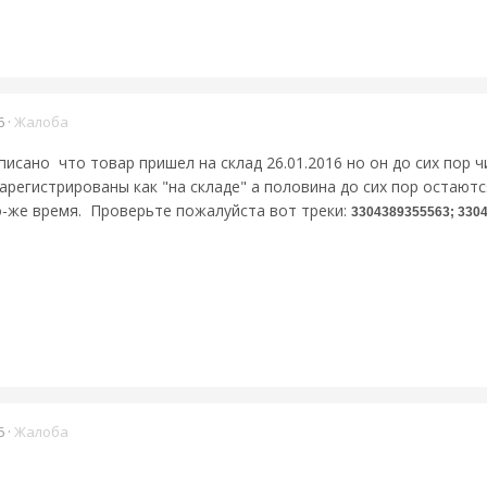
6
·
Жалоба
писано что товар пришел на склад 26.01.2016 но он до сих пор 
арегистрированы как "на складе" а половина до сих пор остаются
то-же время. Проверьте пожалуйста вот треки:
3304389355563; 330
6
·
Жалоба