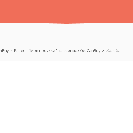
а
anBuy
Раздел "Мои посылки" на сервисе YouCanBuy
Жалоба