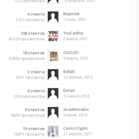
1722
просмотра
19 февраля, 2022
4
ответа
klopesok
2161
просмотр
13 мая, 2021
108
ответов
YouCanBuy
43120
просмотров
2 марта, 2021
18
ответов
OLEG351
55870
просмотров
9 марта, 2020
3
ответа
Bullatt
2911
просмотр
12 апреля, 2019
4
ответа
Diman
3324
просмотра
12 июня, 2018
9
ответов
as.sukhorukov
4629
просмотров
9 июня, 2018
19
ответов
Cerios Cryptic
10871
просмотр
27 апреля, 2017