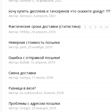
Автор:
cumber-c
,
18 февраля, 2022
хочу купить дисплеев и тачскринов что скажите доедут ???
Автор:
denisoc
,
4 апреля, 2021
Фактические сроки доставки (статистика)
1
2
3
4
5
Автор:
Vfrkby
,
29 апреля, 2016
Неверная стоимость посылки
Автор:
pem
,
25 ноября, 2019
Ошибка с отправкой посылки!
Автор:
Bullatt
,
12 апреля, 2019
Смена доставки
Автор:
nastya
,
11 июня, 2018
Разница в весе?
Автор:
as.sukhorukov
,
8 июня, 2018
Проблемы с адресом посылки
Автор:
Gregor
,
23 января, 2015