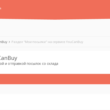
а
anBuy
Раздел "Мои посылки" на сервисе YouCanBuy
CanBuy
ой и отправкой посылок со склада