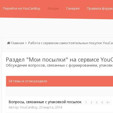
Перейти на YouCanBuy
Форум
Галерея
Правила форум
Главная
Работа с сервисом самостоятельных покупок YouC
Раздел "Мои посылки" на сервисе You
Обсуждение вопросов, связанных с формированием, упаковк
24 темы в этом разделе
Вопросы, связанные с упаковкой посылок
1
2
3
4
6
Автор:
YouCanBuy
,
23 марта, 2014