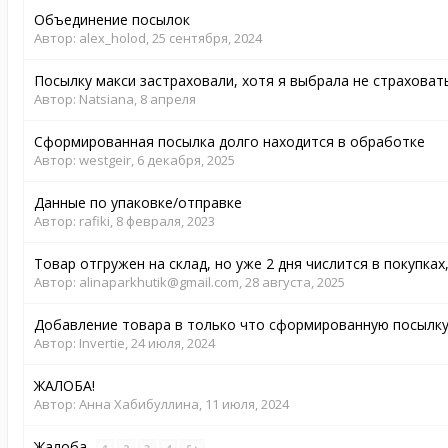
Объединение посылок
Автор:
alex_holod
,
25 сентября, 2024
Посылку макси застраховали, хотя я выбрала не страховат
Автор:
Natsiana
,
8 апреля
Сформированная посылка долго находится в обработке
Автор:
westgeir
,
6 декабря, 2025
Данные по упаковке/отправке
Автор:
rafiki
,
8 февраля, 2023
Товар отгружен на склад, но уже 2 дня числится в покупках,
Автор:
alinaparkhutik@gmail.com
,
28 августа, 2025
Добавление товара в только что сформированную посылк
Автор:
Invertie
,
24 июля, 2024
ЖАЛОБА!
Автор:
Анна Хабибуллина
,
11 июля, 2024
Жалоба