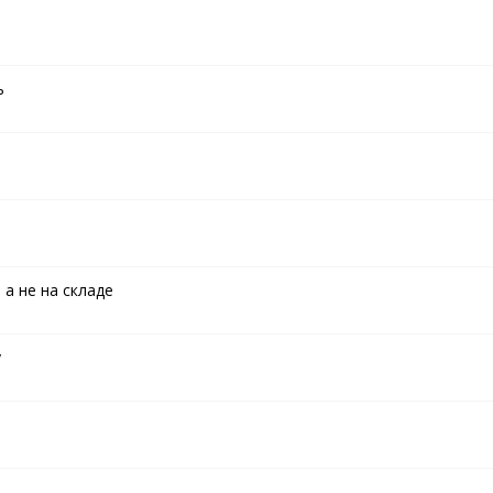
ь
 а не на складе
у