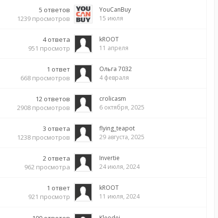
5
ответов
YouCanBuy
1239
просмотров
15 июля
4
ответа
kROOT
951
просмотр
11 апреля
1
ответ
Ольга 7032
668
просмотров
4 февраля
12
ответов
crolicasm
2908
просмотров
6 октября, 2025
3
ответа
flying_teapot
1238
просмотров
29 августа, 2025
2
ответа
Invertie
962
просмотра
24 июля, 2024
1
ответ
kROOT
921
просмотр
11 июля, 2024
Kleodei