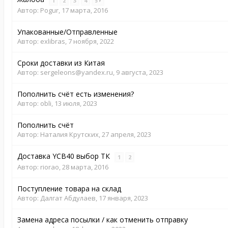
1
2
3
4
5
Автор:
Pogur
,
17 марта, 2016
Упакованные/Отправленные
Автор:
exlibras
,
7 ноября, 2022
Сроки доставки из Китая
Автор:
sergeleons@yandex.ru
,
9 августа, 2023
Пополнить счёт есть изменения?
Автор:
obli
,
13 июля, 2023
Пополнить счёт
Автор:
Наталия Крутских
,
27 апреля, 2023
Доставка YCB40 выбор ТК
1
2
Автор:
riorao
,
28 марта, 2016
Поступление товара на склад
Автор:
Далгат Абдулаев
,
17 января, 2023
Замена адреса посылки / как отменить отправку