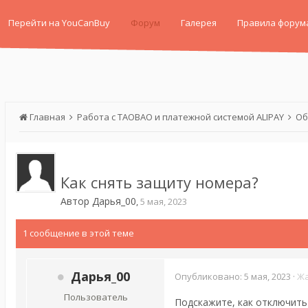
Перейти на YouCanBuy
Форум
Галерея
Правила форум
Главная
Работа с TAOBAO и платежной системой ALIPAY
Об
Как снять защиту номера?
Автор
Дарья_00
,
5 мая, 2023
1 сообщение в этой теме
Дарья_00
Опубликовано:
5 мая, 2023
·
Ж
Пользователь
Подскажите, как отключить