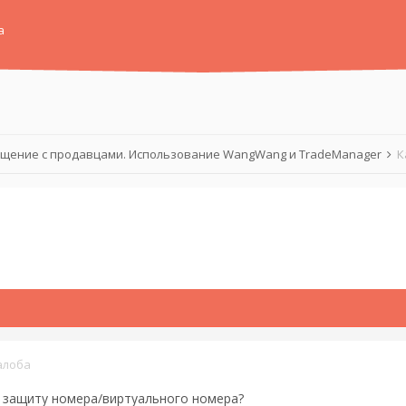
а
щение с продавцами. Использование WangWang и TradeManager
К
алоба
 защиту номера/виртуального номера?