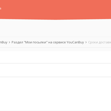
а
anBuy
Раздел "Мои посылки" на сервисе YouCanBuy
Сроки доставк