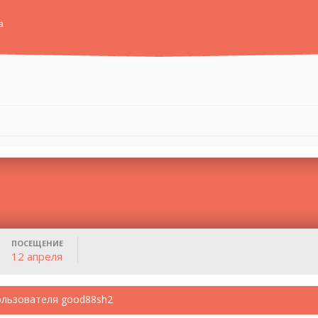
а
ПОСЕЩЕНИЕ
12 апреля
ользователя good88sh2