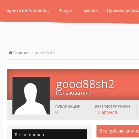
Перейти на YouCanBuy
Форум
Галерея
Правила форум
Главная
good88sh2
good88sh2
Пользователи
ПУБЛИКАЦИИ
ЗАРЕГИСТРИРОВАН
0
12 апреля
Все публикации п
Вся активность