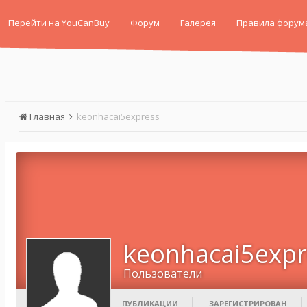
Перейти на YouCanBuy
Форум
Галерея
Правила форум
Главная
keonhacai5express
keonhacai5expr
Пользователи
ПУБЛИКАЦИИ
ЗАРЕГИСТРИРОВАН