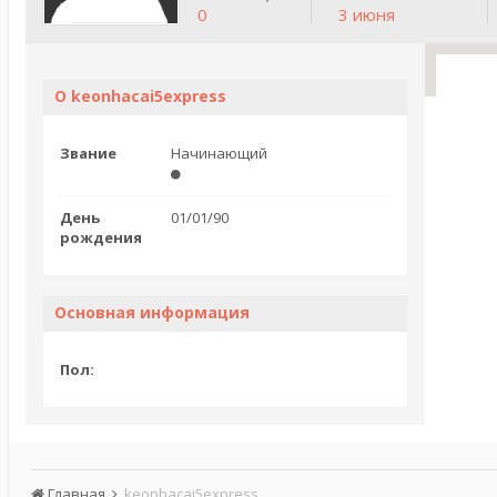
0
3 июня
О keonhacai5express
Звание
Начинающий
День
01/01/90
рождения
Основная информация
Пол:
Главная
keonhacai5express