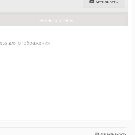
Активность
Немного о себе:
ess для отображения
Вся активность