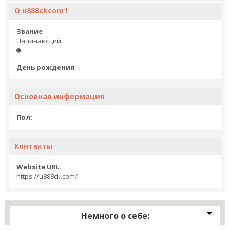
О u888ckcom1
Звание
Начинающий
День рождения
Основная информация
Пол:
Контакты
Website URL:
https://u888ck.com/
Немного о себе: