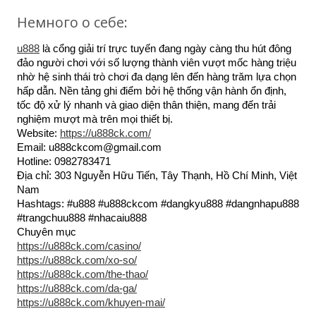
Немного о себе:
u888
 là cổng giải trí trực tuyến đang ngày càng thu hút đông 
đảo người chơi với số lượng thành viên vượt mốc hàng triệu 
nhờ hệ sinh thái trò chơi đa dạng lên đến hàng trăm lựa chọn 
hấp dẫn. Nền tảng ghi điểm bởi hệ thống vận hành ổn định, 
tốc độ xử lý nhanh và giao diện thân thiện, mang đến trải 
nghiệm mượt mà trên mọi thiết bị.
Website:
https://u888ck.com/
Email: u888ckcom@gmail.com
Hotline: 0982783471
Địa chỉ: 303 Nguyễn Hữu Tiến, Tây Thạnh, Hồ Chí Minh, Việt 
Nam
Hashtags: #u888 #u888ckcom #dangkyu888 #dangnhapu888 
#trangchuu888 #nhacaiu888
Chuyên mục
https://u888ck.com/casino/
https://u888ck.com/xo-so/
https://u888ck.com/the-thao/
https://u888ck.com/da-ga/
https://u888ck.com/khuyen-mai/