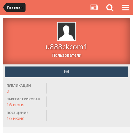
Главная
u888ckcom1
Пользователи
ПУБЛИКАЦИИ
0
ЗАРЕГИСТРИРОВАН
16 июня
ПОСЕЩЕНИЕ
16 июня