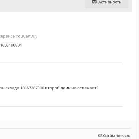
Активность
 сервисе YouCanBuy
31603190004
н склада 18157287300 второй день не отвечает?
Вся активность