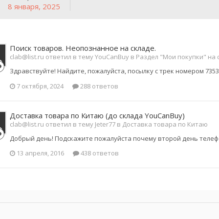
8 января, 2025
Поиск товаров. Неопознанное на складе.
clab@list.ru ответил в тему YouCanBuy в
Раздел "Мои покупки" на
Здравствуйте! Найдите, пожалуйста, посылку с трек номером 735
7 октября, 2024
288 ответов
Доставка товара по Китаю (до склада YouCanBuy)
clab@list.ru ответил в тему Jeter77 в
Доставка товара по Китаю
Добрый день! Подскажите пожалуйста почему второй день телефо
13 апреля, 2016
438 ответов