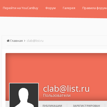
Перейти на YouCanBuy
Форум
Галерея
Правила форум
Главная
clab@list.ru
clab@list.ru
Пользователи
ПУБЛИКАЦИИ
ЗАРЕГИСТРИРОВАН