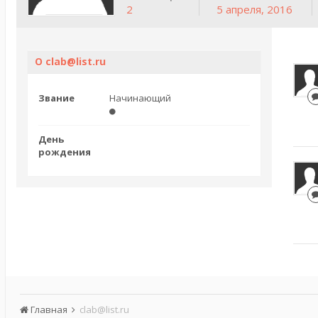
2
5 апреля, 2016
О clab@list.ru
Звание
Начинающий
День
рождения
Главная
clab@list.ru