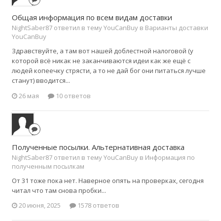
Общая информация по всем видам доставки
NightSaber87 ответил в тему YouCanBuy в
Варианты доставки
YouCanBuy
Здравствуйте, а там вот нашей доблестной налоговой (у
которой всё никак не заканчиваются идеи как же ещё с
людей копеечку стрясти, а то не дай бог они питаться лучше
станут) вводится...
26 мая
10 ответов
Полученные посылки. Альтернативная доставка
NightSaber87 ответил в тему YouCanBuy в
Информация по
полученным посылкам
От 31 тоже пока нет. Наверное опять на проверках, сегодня
читал что там снова пробки...
20 июня, 2025
1578 ответов