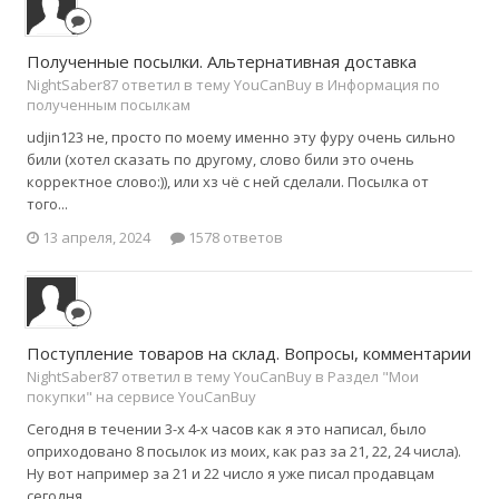
Полученные посылки. Альтернативная доставка
NightSaber87 ответил в тему YouCanBuy в
Информация по
полученным посылкам
udjin123 не, просто по моему именно эту фуру очень сильно
били (хотел сказать по другому, слово били это очень
корректное слово:)), или хз чё с ней сделали. Посылка от
того...
13 апреля, 2024
1578 ответов
Поступление товаров на склад. Вопросы, комментарии
NightSaber87 ответил в тему YouCanBuy в
Раздел "Мои
покупки" на сервисе YouCanBuy
Сегодня в течении 3-х 4-х часов как я это написал, было
оприходовано 8 посылок из моих, как раз за 21, 22, 24 числа).
Ну вот например за 21 и 22 число я уже писал продавцам
сегодня...