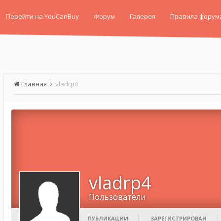
Перейти на YouCanBuy
Форум
Галерея
Правила форум
Главная
vladrp4
vladrp4
Пользователи
ПУБЛИКАЦИИ
ЗАРЕГИСТРИРОВАН