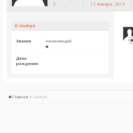
2
12 января, 2019
О vladrp4
Звание
Начинающий
День
рождения
Главная
vladrp4