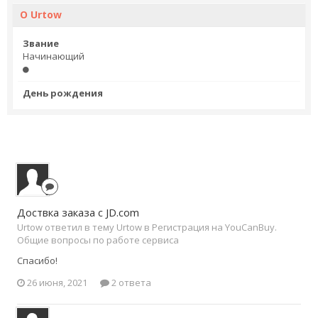
О Urtow
Звание
Начинающий
День рождения
Доствка заказа с JD.com
Urtow ответил в тему Urtow в
Регистрация на YouCanBuy.
Общие вопросы по работе сервиса
Спасибо!
26 июня, 2021
2 ответа