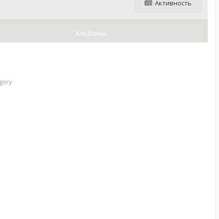
Активность
Альбомы
gory