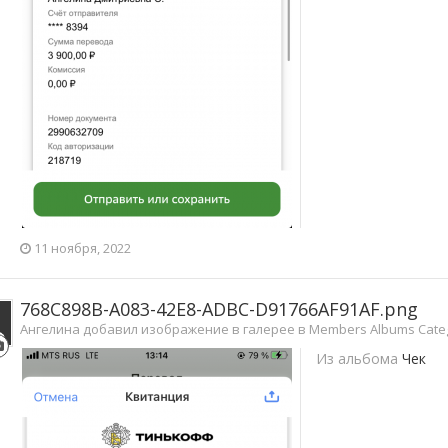
11 ноября, 2022
768C898B-A083-42E8-ADBC-D91766AF91AF.png
Ангелина добавил изображение в галерее в
Members Albums Cate
Из альбома
Чек