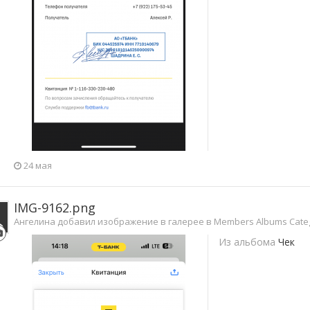
24 мая
IMG-9162.png
Ангелина добавил изображение в галерее в
Members Albums Cate
Из альбома
Чек