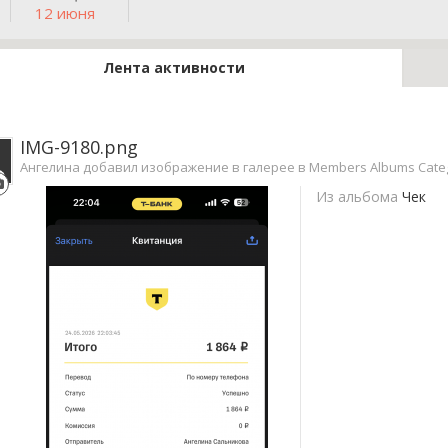
12 июня
Лента активности
IMG-9180.png
Ангелина добавил изображение в галерее в
Members Albums Cate
Из альбома
Чек