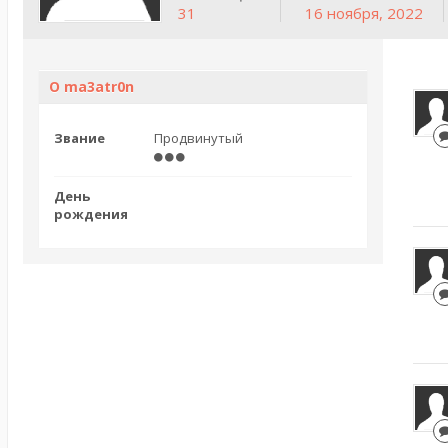
31
16 ноября, 2022
О ma3atr0n
Звание
Продвинутый
День
рождения