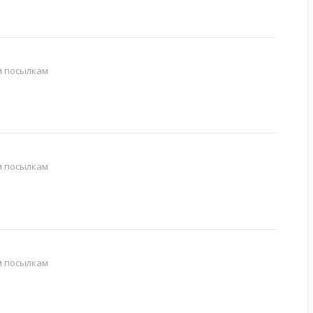
м посылкам
м посылкам
м посылкам