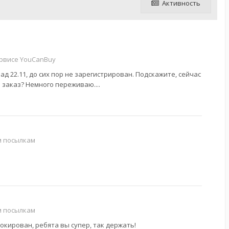
Активность
ервисе YouCanBuy
ад 22.11, до сих пор не зарегистрирован. Подскажите, сейчас
заказ? Немного переживаю....
м посылкам
м посылкам
 шокирован, ребята вы супер, так держать!