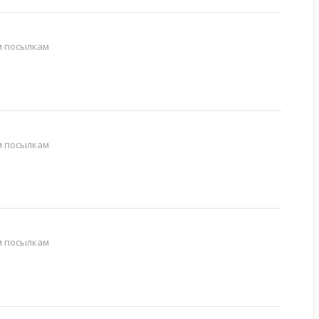
м посылкам
м посылкам
м посылкам