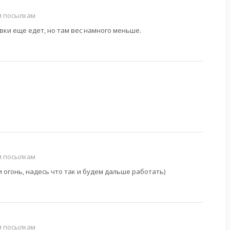
м посылкам
ковки еще едет, но там вес намного меньше.
м посылкам
ки огонь, надесь что так и будем дальше работать)
м посылкам