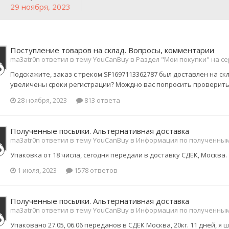
29 ноября, 2023
Поступление товаров на склад. Вопросы, комментарии
ma3atr0n ответил в тему YouCanBuy в
Раздел "Мои покупки" на с
Подскажите, заказ с треком SF1697113362787 был доставлен на скл
увеличены сроки регистрации? Мождно вас попросить проверить 
28 ноября, 2023
813 ответа
Полученные посылки. Альтернативная доставка
ma3atr0n ответил в тему YouCanBuy в
Информация по полученны
Упаковка от 18 числа, сегодня передали в доставку СДЕК, Москва.
1 июля, 2023
1578 ответов
Полученные посылки. Альтернативная доставка
ma3atr0n ответил в тему YouCanBuy в
Информация по полученны
Упаковано 27.05, 06.06 переданов в СДЕК Москва, 20кг. 11 дней, я