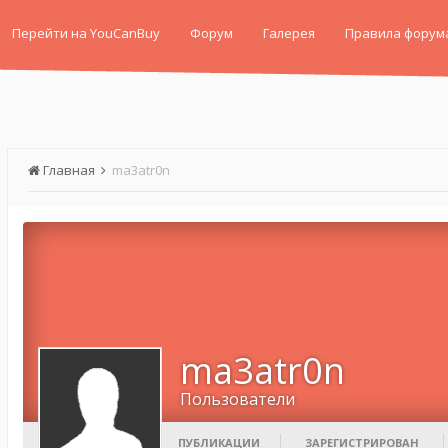
Перейти на YouCanBuy
Форум
Галерея
Правила форум
Главная
ma3atr0n
ma3atr0n
Пользователи
ПУБЛИКАЦИИ
ЗАРЕГИСТРИРОВАН