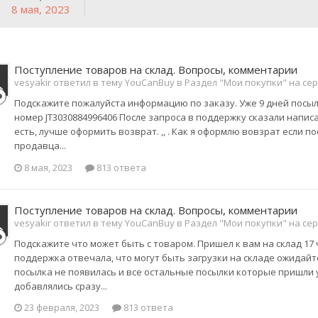
8 мая, 2023
Поступление товаров на склад. Вопросы, комментарии
vesyakir ответил в тему YouCanBuy в
Раздел "Мои покупки" на се
Подскажите пожалуйста информацию по заказу. Уже 9 дней посылк
номер JT3030884996406 После запроса в поддержку сказали написа
есть, лучше оформить возврат. ,, . Как я оформлю вовзрат если п
продавца...
8 мая, 2023
813 ответа
Поступление товаров на склад. Вопросы, комментарии
vesyakir ответил в тему YouCanBuy в
Раздел "Мои покупки" на се
Подскажите что может быть с товаром. Пришел к вам на склад 17 
поддержка отвечала, что могут быть загрузки на складе ожидайте
посылка не появилась и все остальные посылки которые пришли у
добавлялись сразу...
23 февраля, 2023
813 ответа