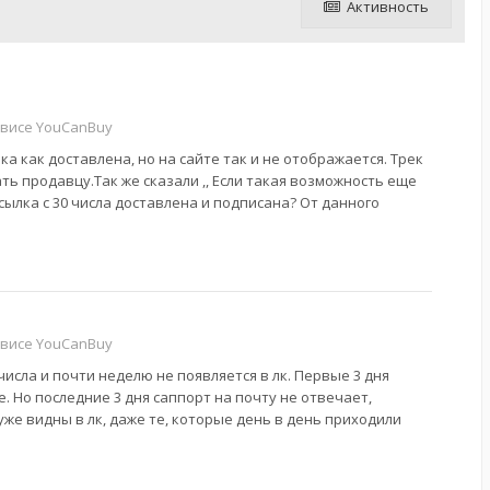
Активность
рвисе YouCanBuy
а как доставлена, но на сайте так и не отображается. Трек
ть продавцу.Так же сказали ,, Если такая возможность еще
осылка с 30 числа доставлена и подписана? От данного
рвисе YouCanBuy
числа и почти неделю не появляется в лк. Первые 3 дня
. Но последние 3 дня саппорт на почту не отвечает,
же видны в лк, даже те, которые день в день приходили