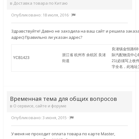
в
Доставка товара по Китаю
Опубликовано:
18 июля, 2016
·
Здравствуйте! Давно не заходила на ваш сайт и решила заказа
адрес) Правильно ли указан адрес?
良渚镇金恒路6
浙江省 杭州市 余杭区 良渚
际汽配物流中心B
YCB1423
街道
21(必须写上收
字全名，此地址
Временная тема для общих вопросов
в
О сервисе, сайте и форуме
Опубликовано:
3 июня, 2015
·
У меня не проходит оплата товара по карте Master,